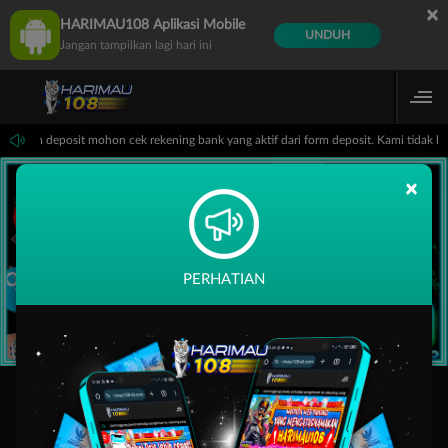
×
HARIMAU108 Aplikasi Mobile
UNDUH
Jangan tampilkan lagi hari ini
ebelum deposit mohon cek rekening bank yang aktif dari form deposit. Kami tidak b
×
PERHATIAN
JACKPOT
PLAY