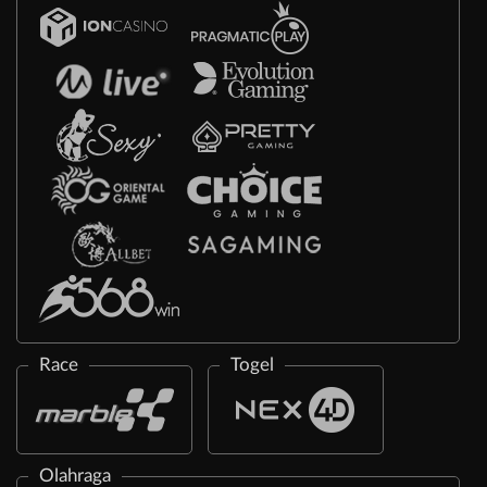
Race
Togel
Olahraga