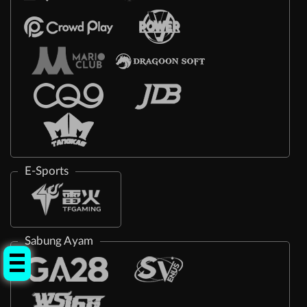
E-Sports
Sabung Ayam