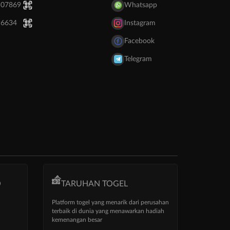
507869
Whatsapp
96634
Instagram
Facebook
Telegram
O
TARUHAN TOGEL
Platform togel yang menarik dari perusahan
terbaik di dunia yang menawarkan hadiah
kemenangan besar