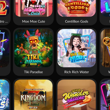
Mafia Ways II : Metro Haven Heist
Moe Moe Cute
Centillion Gods
Tiki Paradise
Rich Rich Water
W