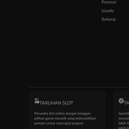
Promosi
Loyalty
Referral
TARUHAN SLOT
T
Penyedia slot online dengan beragam
Sports
pilihan game menarik yang memudahkan
menawa
pemain untuk mencapai jackpot
lebih 
lebih 