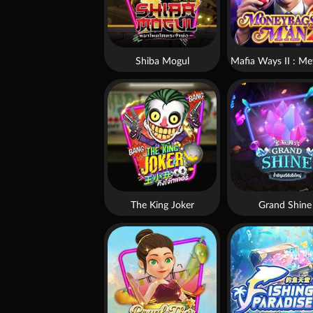
Shiba Mogul
The King Joker
Grand Shine