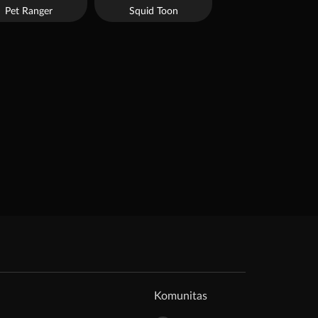
Pet Ranger
Squid Toon
Komunitas