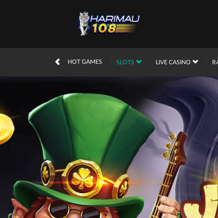
HOT GAMES
SLOTS
LIVE CASINO
R