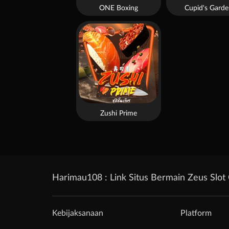
ONE Boxing
Cupid's Gard
Zushi Prime
Harimau108 : Link Situs Bermain Zeus Slo
Kebijaksanaan
Platform