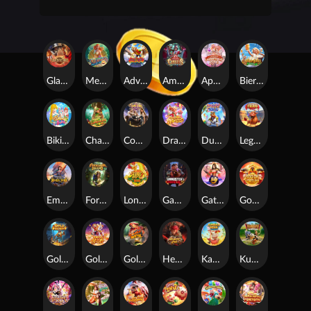
Gladiators
Mermaid's Treasure
Adventures Of Caramelo
Amazing Circus
Aphrodite - Goddess of Love
Bierfest Delight
Bikini Babes
Chasing Leprechaun Coins
Countdown to Fortune
Dragon Wonder
Ducky Spin
Legendary El Toro
Empress of the Black Seas
Forbidden Island
Longevity dragon(Fulong)
Gangster's Paradise
Gates Of Kunlun
God of Fortune
Gold Seekers
Golden Gallop
Golden Hatch
Heavenly Sage
Kawaii Neko
Kung Fu Warrior