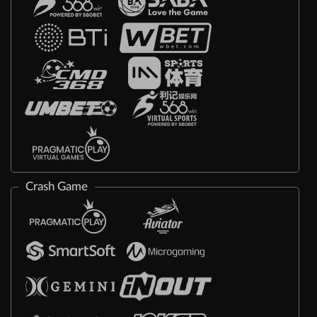
Crash Game