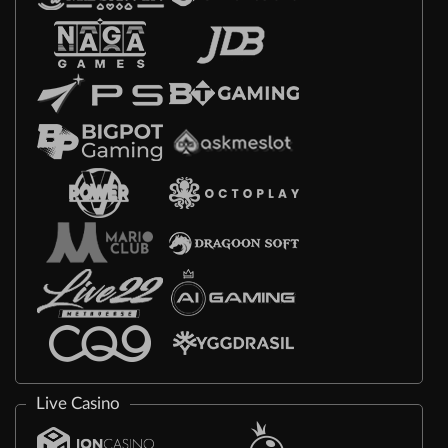
Live Casino