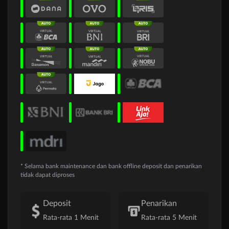
* Selama bank maintenance dan bank offline deposit dan penarikan
tidak dapat diproses
Deposit
Penarikan
Rata-rata 1 Menit
Rata-rata 5 Menit