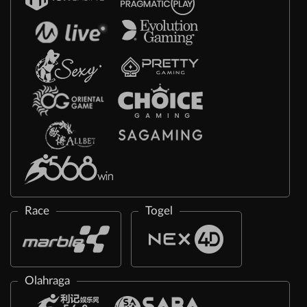
Race
Togel
Olahraga