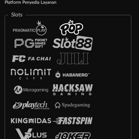
Platform Penyedia Layanan
Slots