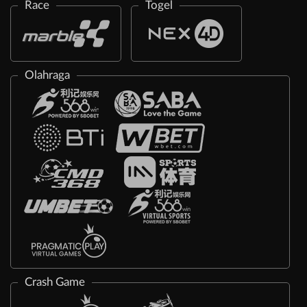
Race
Togel
Olahraga
Crash Game