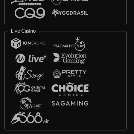
Live Casino