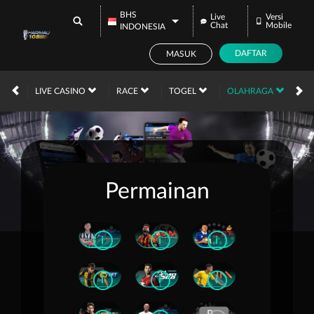
BHS
Live
Versi
Chat
Mobile
INDONESIA
DAFTAR
MASUK
TS
LIVE CASINO
RACE
TOGEL
OLAHRAGA
C
Permainan
i
i
i
i
i
i