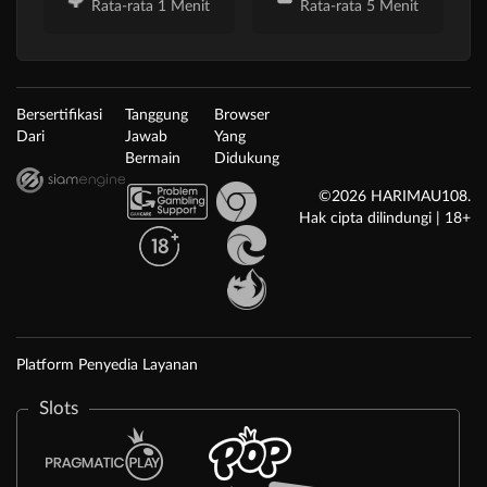
Rata-rata 1 Menit
Rata-rata 5 Menit
Bersertifikasi
Tanggung
Browser
Dari
Jawab
Yang
Bermain
Didukung
©2026 HARIMAU108.
Hak cipta dilindungi | 18+
Platform Penyedia Layanan
Slots