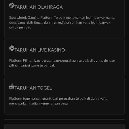
TARUHAN OLAHRAGA
Sportsbook Gaming Platform Terbaik menawarkan lebih banyak game,
odds yang lebih tinggi, dan menyediakan pilihan yang lebih banyak
untuk pemain.
TARUHAN LIVE KASINO
Platform Pilihan bagi perusahaan-perusahaan terbaik di dunia, dengan
pilihan variasi game terbanyak
TARUHAN TOGEL
Platform togel yang menarik dari perusahan terbaik di dunia yang
menawarkan hadiah kemenangan besar