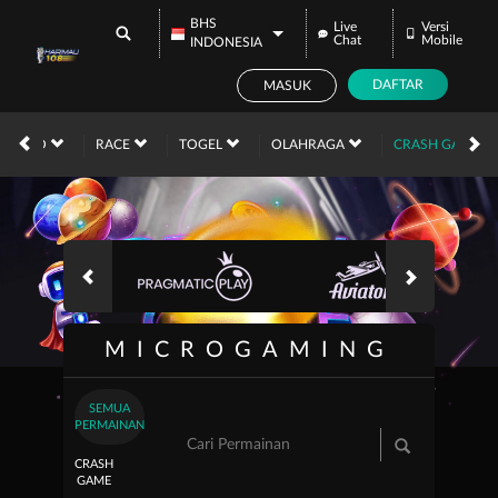
BHS
Live
Versi
Chat
Mobile
INDONESIA
DAFTAR
MASUK
 CASINO
RACE
TOGEL
OLAHRAGA
CRASH GAME
MICROGAMING
SEMUA
PERMAINAN
CRASH
GAME