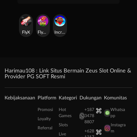
FlyX
FlyX Cash Turbo
Incredible Balloon Machine
Harimau108 : Link Situs Bermain Zeus Slot Online &
Provider PG SOFT Resmi
Kebijaksanaan
Platform
Kategori
Dukungan
Komunitas
Promosi
Hot
+187
Whatsa
Games
3478
pp
Loyalty
8807
Slots
Instagra
Referral
+628
m
Live