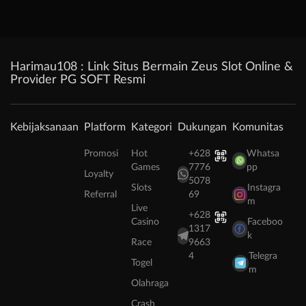
Harimau108 : Link Situs Bermain Zeus Slot Online &
Provider PG SOFT Resmi
Kebijaksanaan
Platform
Kategori
Dukungan
Komunitas
Promosi
Hot
+628
Whatsa
Games
7776
pp
Loyalty
5078
Slots
Instagra
Referral
69
m
Live
+628
Casino
Faceboo
1317
k
Race
9663
4
Telegra
Togel
m
Olahraga
Crash