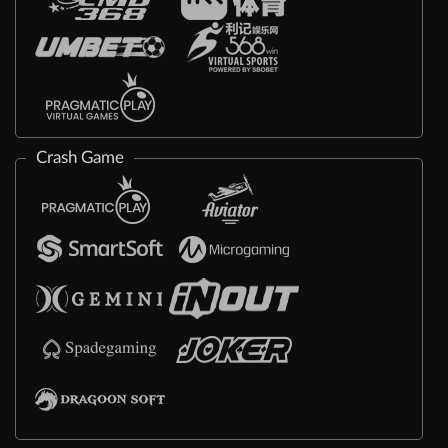
Crash Game