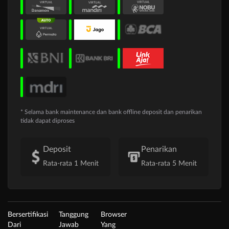
* Selama bank maintenance dan bank offline deposit dan penarikan
tidak dapat diproses
Deposit
Penarikan
Rata-rata 1 Menit
Rata-rata 5 Menit
Bersertifikasi
Tanggung
Browser
Dari
Jawab
Yang