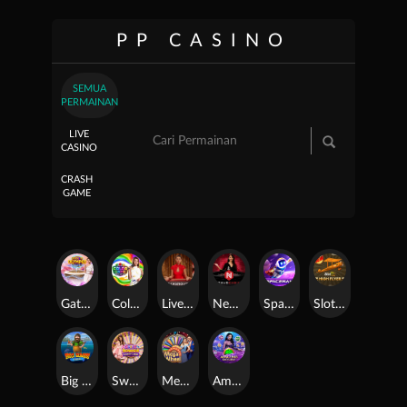
PP CASINO
SEMUA
PERMAINAN
LIVE
CASINO
CRASH
GAME
Gates of Olympus Roulette
Color Game Bonanza
Live Casino Lobby
Nexus Lounge
Spaceman
Slot88 High Flyer
Big Bass Crash
Sweet Bonanza Candyland
Mega Wheel
Amazing Baccarat