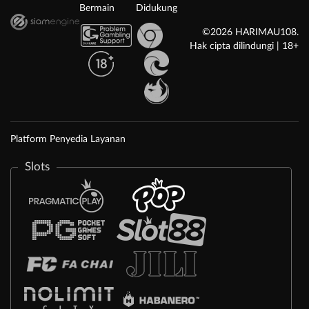
Bermain
Didukung
©2026 HARIMAU108.
Hak cipta dilindungi | 18+
Platform Penyedia Layanan
Slots