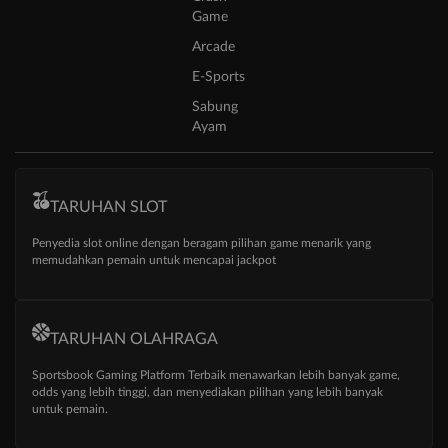
Game
Arcade
E-Sports
Sabung
Ayam
TARUHAN SLOT
Penyedia slot online dengan beragam pilihan game menarik yang
memudahkan pemain untuk mencapai jackpot
TARUHAN OLAHRAGA
Sportsbook Gaming Platform Terbaik menawarkan lebih banyak game,
odds yang lebih tinggi, dan menyediakan pilihan yang lebih banyak
untuk pemain.