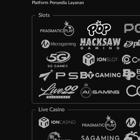
Platform Penyedia Layanan
Slots
Live Casino