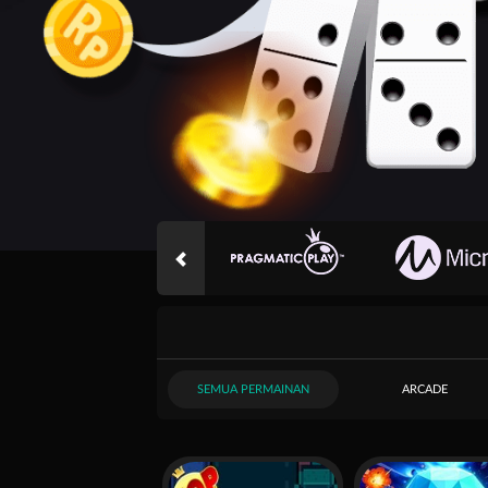
SEMUA PERMAINAN
ARCADE