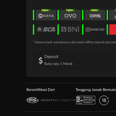
* Selama bank maintenance dan bank offline deposit dan pen
Deposit
Rata-rata 1 Menit
Bersertifikasi Dari
Tanggung Jawab Bermain