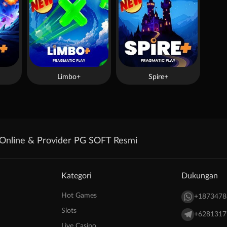
Limbo+
Spire+
t Online & Provider PG SOFT Resmi
Kategori
Dukungan
Hot Games
+1873478
Slots
+6281317
Live Casino