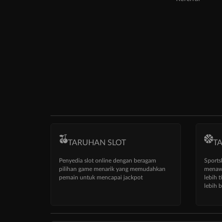
TARUHAN SLOT
T
Penyedia slot online dengan beragam
Sports
pilihan game menarik yang memudahkan
menawa
pemain untuk mencapai jackpot
lebih 
lebih 