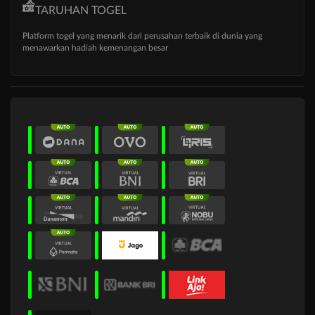
TARUHAN TOGEL
Platform togel yang menarik dari perusahan terbaik di dunia yang
menawarkan hadiah kemenangan besar