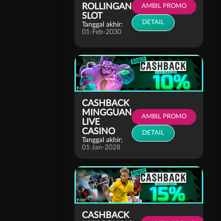
ROLLINGAN
AMBIL PROMO
SLOT
DETAIL
Tanggal akhir:
01-Feb-2030
CASHBACK
MINGGUAN
AMBIL PROMO
LIVE
CASINO
DETAIL
Tanggal akhir:
01-Jan-2028
CASHBACK