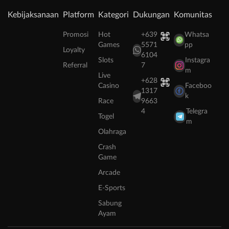
Kebijaksanaan
Platform
Kategori
Dukungan
Komunitas
Promosi
Hot
+639
Whatsa
Games
5571
pp
Loyalty
6104
Slots
Instagra
Referral
7
m
Live
+628
Casino
Faceboo
1317
k
Race
9663
4
Telegra
Togel
m
Olahraga
Crash
Game
Arcade
E-Sports
Sabung
Ayam