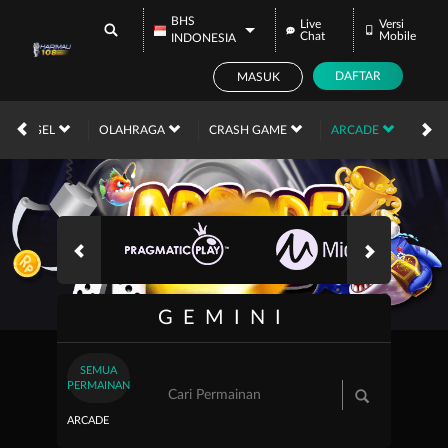
BHS
Live
Versi
Chat
Mobile
INDONESIA
DAFTAR
MASUK
TOGEL
OLAHRAGA
CRASH GAME
ARCADE
E-S
GEMINI
SEMUA
PERMAINAN
ARCADE