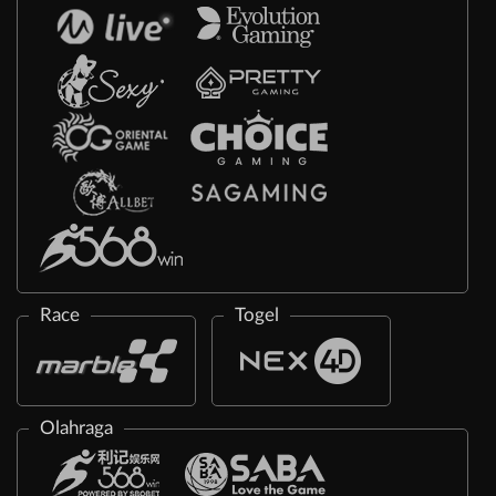
Race
Togel
Olahraga