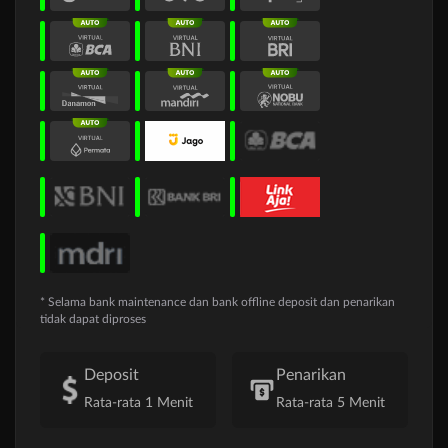
* Selama bank maintenance dan bank offline deposit dan penarikan
tidak dapat diproses
Deposit
Penarikan
Rata-rata 1 Menit
Rata-rata 5 Menit