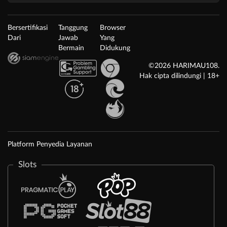
Bersertifikasi
Tanggung
Browser
Dari
Jawab
Yang
Bermain
Didukung
©2026 HARIMAU108.
Hak cipta dilindungi | 18+
Platform Penyedia Layanan
Slots