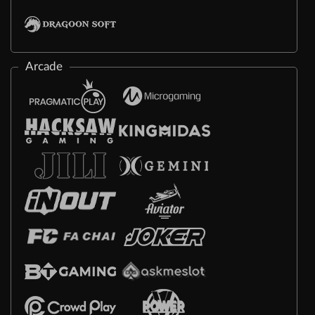
Arcade