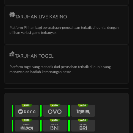
TARUHAN LIVE KASINO
Platform Pilihan bagi perusahaan-perusahaan terbaik di dunia, dengan
pilihan variasi game terbanyak
TARUHAN TOGEL
Platform togel yang menarik dari perusahan terbaik di dunia yang
menawarkan hadiah kemenangan besar