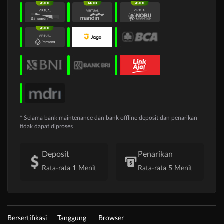
* Selama bank maintenance dan bank offline deposit dan penarikan
tidak dapat diproses
Deposit
Penarikan
Rata-rata 1 Menit
Rata-rata 5 Menit
Bersertifikasi
Tanggung
Browser