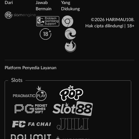
Dari
Jawab
Yang
Bermain
Didukung
©2026 HARIMAU108.
Hak cipta dilindungi | 18+
Platform Penyedia Layanan
Slots